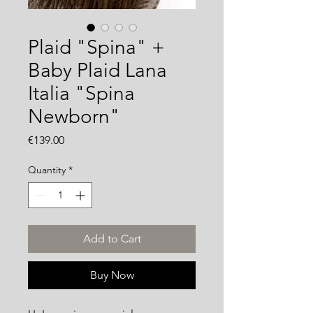
Plaid "Spina" +
Baby Plaid Lana
Italia "Spina
Newborn"
Price
€139.00
Quantity
*
Add to Cart
Buy Now