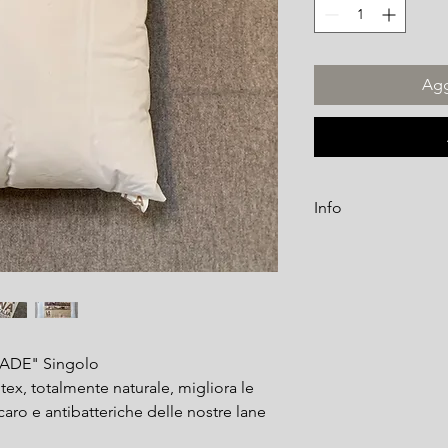
Agg
Info
Il Guanciale LANA IT
sonno naturale e conf
una sensazione di natu
in cotone certificat
Il trattamento UPGRA
migliora le già ottime
RADE" Singolo
antibatteriche delle n
ex, totalmente naturale, migliora le
acaro e antibatteriche delle nostre lane