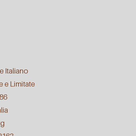
e Italiano
e e Limitate
986
lia
rg