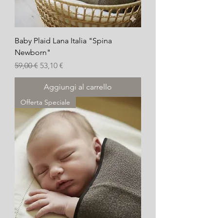
Baby Plaid Lana Italia "Spina
Newborn"
Prezzo regolare
Prezzo scontato
59,00 €
53,10 €
Aggiungi al carrello
Offerta Speciale