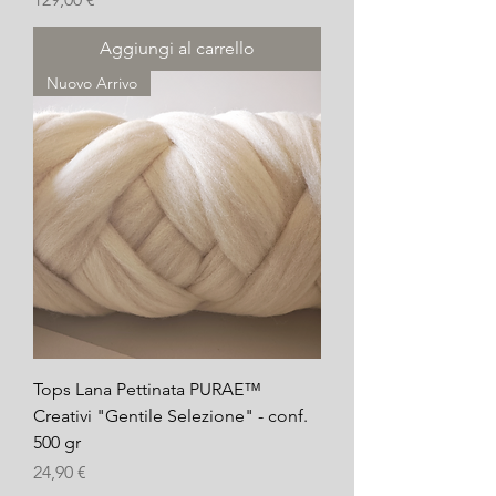
Aggiungi al carrello
Nuovo Arrivo
Tops Lana Pettinata PURAE™
Creativi "Gentile Selezione" - conf.
500 gr
Prezzo
24,90 €