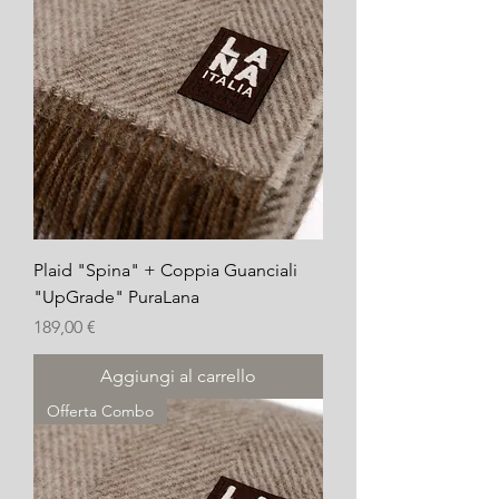
Plaid "Spina" + Coppia Guanciali
"UpGrade" PuraLana
Prezzo
189,00 €
Aggiungi al carrello
Offerta Combo