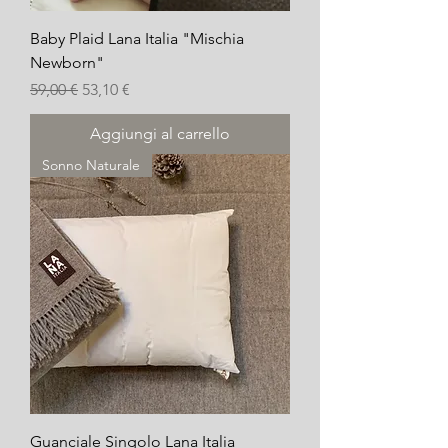
Baby Plaid Lana Italia "Mischia
Newborn"
Prezzo regolare
Prezzo scontato
59,00 €
53,10 €
Aggiungi al carrello
Sonno Naturale
Guanciale Singolo Lana Italia