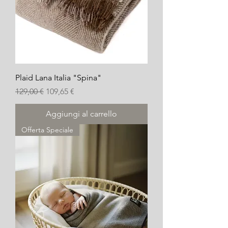
Plaid Lana Italia "Spina"
Prezzo regolare
Prezzo scontato
129,00 €
109,65 €
Aggiungi al carrello
Offerta Speciale