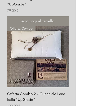
"UpGrade"
Prezzo
79,00 €
Aggiungi al carrello
Offerta Combo
Offerta Combo 2 x Guanciale Lana
Italia "UpGrade"
Prezzo
129,00 €