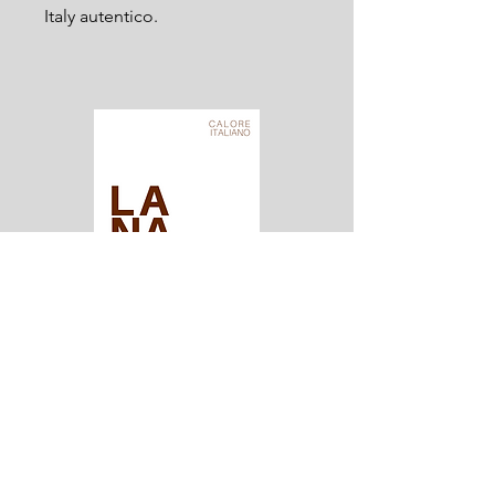
Italy autentico.
Lana Italia - Calore Italiano
Edizioni Esclusive e Limitate
C/o VENCATO1986
Valdagno - VI - Italia