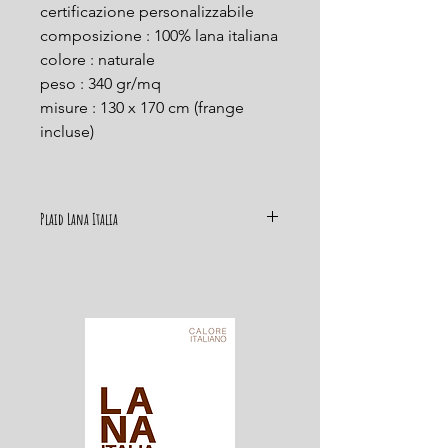
certificazione personalizzabile
composizione : 100% lana italiana
colore : naturale
peso : 340 gr/mq
misure : 130 x 170 cm (frange
incluse)
Plaid Lana Italia
Il Plaid Lana Italia è
ottenuto solamente ed
esclusivamente da Lane Italiane che
selezioniamo, grazie alla nostra
trentennale esperienza, direttamente
nei pascoli insieme ai
pastori. Trasformiamo la preziosa ed
unica materia prima solo in aziende
che abbiano certificazioni ambientali e
lunga tradizione tessile, per offrire un