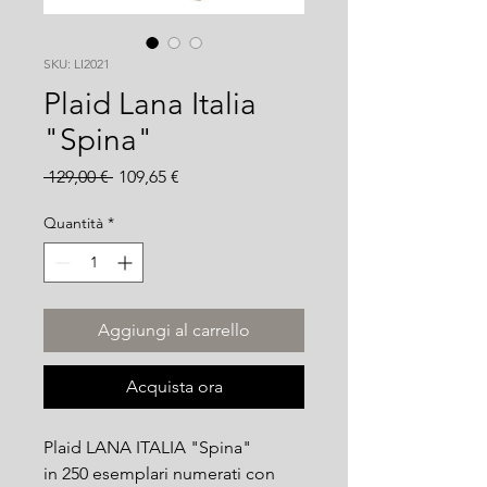
SKU: LI2021
Plaid Lana Italia
"Spina"
Prezzo
Prezzo
 129,00 € 
109,65 €
regolare
scontato
Quantità
*
Aggiungi al carrello
Acquista ora
Plaid LANA ITALIA "Spina"
in 250 esemplari numerati con