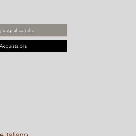
iungi al carrello
Acquista ora
e Italiano