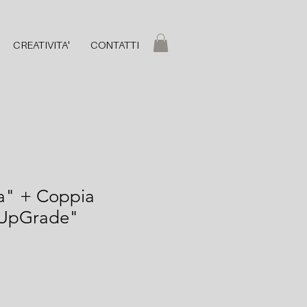
CREATIVITA'
CONTATTI
na" + Coppia
"UpGrade"